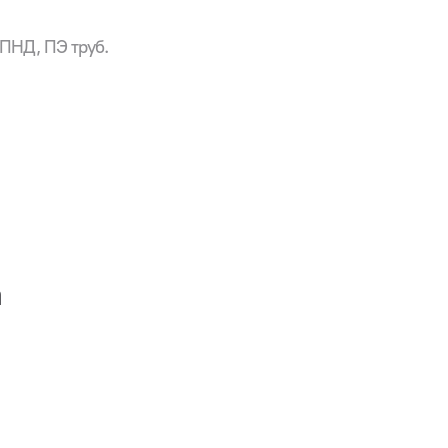
 энергоснабжения
струирование камер на магистралях сети водоснабжения
ПНД, ПЭ труб.
а