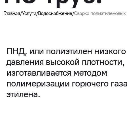
Пусконаладочные работы
Сварка полиэтиленовых ПНД, ПЭ труб
Заключение прямого договора теплоснабжения
Прямой договор
Кон
Главная
/
Услуги
/
Водоснабжение
/
Сварка полиэтиленовых 
База знаний
Водопроводные колодцы сети водоснабжения
Контакты
ПНД, или полиэтилен низкого
давления высокой плотности,
изготавливается методом
полимеризации горючего газ
этилена.