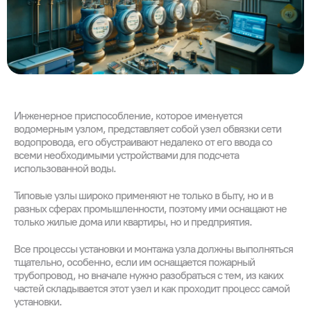
Инженерное приспособление, которое именуется
водомерным узлом, представляет собой узел обвязки сети
водопровода, его обустраивают недалеко от его ввода со
всеми необходимыми устройствами для подсчета
использованной воды.
Типовые узлы широко применяют не только в быту, но и в
разных сферах промышленности, поэтому ими оснащают не
только жилые дома или квартиры, но и предприятия.
Все процессы установки и монтажа узла должны выполняться
тщательно, особенно, если им оснащается пожарный
трубопровод, но вначале нужно разобраться с тем, из каких
частей складывается этот узел и как проходит процесс самой
установки.