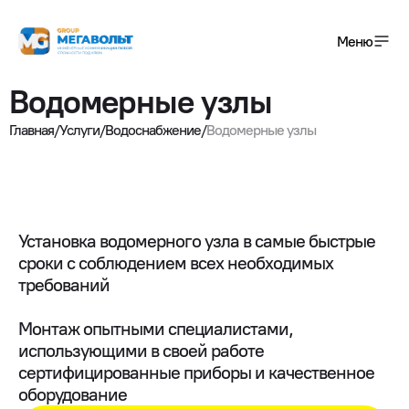
Меню
Водомерные узлы
+7(495) 120-01-08
Главная
/
Услуги
/
Водоснабжение
/
Водомерные узлы
info@megavolt-group.com
Получить консультацию
Услуги
Установка водомерного узла в самые быстрые
сроки с соблюдением всех необходимых
Завершенные проекты
требований
Монтаж опытными специалистами,
использующими в своей работе
О компании
сертифицированные приборы и качественное
оборудование