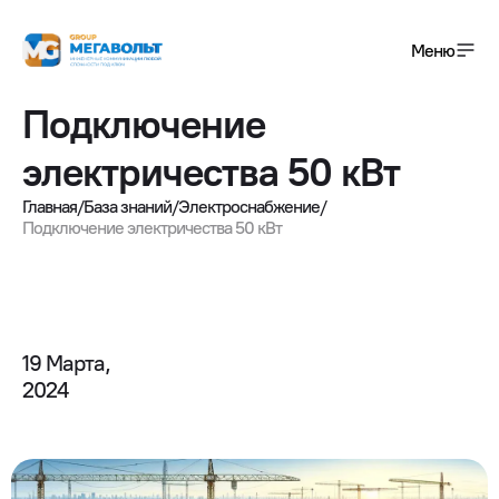
Меню
Подключение
+7(495) 120-01-08
электричества 50 кВт
info@megavolt-group.com
Главная
/
База знаний
/
Электроснабжение
/
Подключение электричества 50 кВт
Получить консультацию
Услуги
Завершенные проекты
19 Марта,

2024
О компании