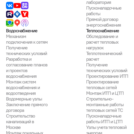
лаборатория
Пусконаладочные
работы
Прямой договор
энергоснабжения
Водоснабжение
Теплоснабжение
Механизм
Обследование и
подключения к сетям
расчет тепловых
Получение
нагрузок
технических условий
Теплотехнический
Разработка и
расчет
согласование планов
Получение
и проектов
технических условий
водоснабжения
Проектирование ИТП
Монтаж систем
Проектирование
водоснабжения и
тепловых сетей
водоотведения
Монтаж ИТП и ЦТП
Водомерные узлы
Строительно-
Заключение прямого
монтажные работы
договора
тепловых сетей ТС
Строительство
Пусконаладочные
канализаций в
работы ИТП и ЦТП
Москве
Узлы учета тепловой
Монтаж локальных
энергии