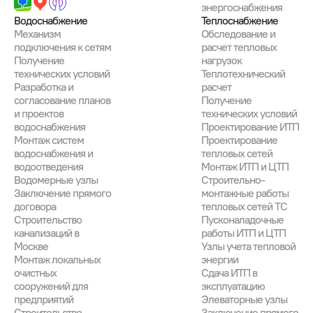
энергоснабжения
Водоснабжение
Теплоснабжение
Механизм
Обследование и
подключения к сетям
расчет тепловых
Получение
нагрузок
технических условий
Теплотехнический
Разработка и
расчет
согласование планов
Получение
и проектов
технических условий
водоснабжения
Проектирование ИТП
Монтаж систем
Проектирование
водоснабжения и
тепловых сетей
водоотведения
Монтаж ИТП и ЦТП
Водомерные узлы
Строительно-
Заключение прямого
монтажные работы
договора
тепловых сетей ТС
Строительство
Пусконаладочные
канализаций в
работы ИТП и ЦТП
Москве
Узлы учета тепловой
Монтаж локальных
энергии
очистных
Сдача ИТП в
сооружений для
эксплуатацию
предприятий
Элеваторные узлы
Строительство
Заключение прямого