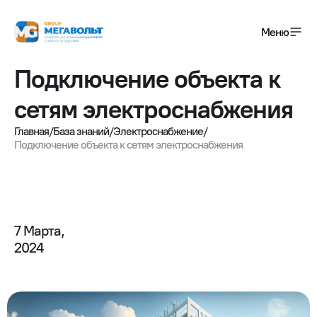
Меню
Подключение объекта к
+7(495) 120-01-08
сетям электроснабжения
info@megavolt-group.com
Главная
/
База знаний
/
Электроснабжение
/
Подключение объекта к сетям электроснабжения
Получить консультацию
Услуги
Завершенные проекты
7 Марта,

2024
О компании