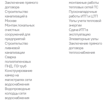
Заключение прямого
монтажные работы
договора
тепловых сетей ТС
Строительство
Пусконаладочные
канализаций в
работы ИТП и ЦТП
Москве
Узлы учета тепловой
Монтаж локальных
энергии
очистных
Сдача ИТП в
сооружений для
эксплуатацию
предприятий
Элеваторные узлы
Строительство
Заключение прямого
ливневой
договора
канализации
теплоснабжения
Сварка
полиэтиленовых
ПНД, ПЭ труб
Конструирование
камер на
магистралях сети
водоснабжения
Водопроводные
колодцы сети
водоснабжения