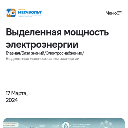
Меню
Выделенная мощность
+7(495) 120-01-08
электроэнергии
info@megavolt-group.com
Главная
/
База знаний
/
Электроснабжение
/
Выделенная мощность электроэнергии
Получить консультацию
Услуги
Завершенные проекты
17 Марта,

2024
О компании