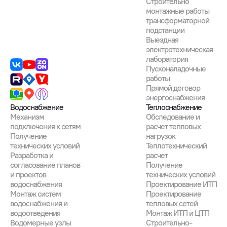
Строительно
монтажные работы
трансформаторной
подстанции
Выездная
электротехническая
лаборатория
Пусконаладочные
работы
Прямой договор
энергоснабжения
Водоснабжение
Теплоснабжение
Механизм
Обследование и
подключения к сетям
расчет тепловых
Получение
нагрузок
технических условий
Теплотехнический
Разработка и
расчет
согласование планов
Получение
и проектов
технических условий
водоснабжения
Проектирование ИТП
Монтаж систем
Проектирование
водоснабжения и
тепловых сетей
водоотведения
Монтаж ИТП и ЦТП
Водомерные узлы
Строительно-