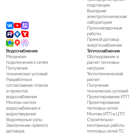
подстанции
Выездная
электротехническая
лаборатория
Пусконаладочные
работы
Прямой договор
энергоснабжения
Водоснабжение
Теплоснабжение
Механизм
Обследование и
подключения к сетям
расчет тепловых
Получение
нагрузок
технических условий
Теплотехнический
Разработка и
расчет
согласование планов
Получение
и проектов
технических условий
водоснабжения
Проектирование ИТП
Монтаж систем
Проектирование
водоснабжения и
тепловых сетей
водоотведения
Монтаж ИТП и ЦТП
Водомерные узлы
Строительно-
Заключение прямого
монтажные работы
договора
тепловых сетей ТС