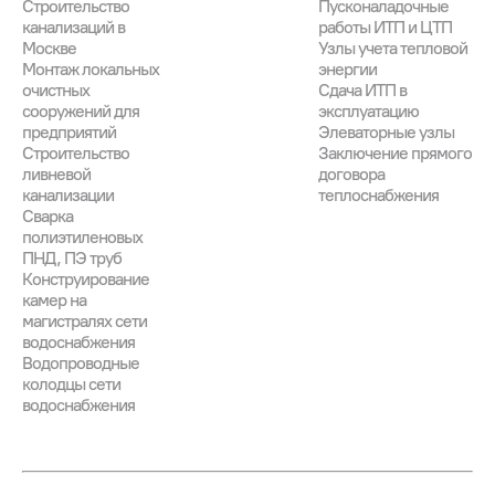
Строительство
Пусконаладочные
канализаций в
работы ИТП и ЦТП
Москве
Узлы учета тепловой
Монтаж локальных
энергии
очистных
Сдача ИТП в
сооружений для
эксплуатацию
предприятий
Элеваторные узлы
Строительство
Заключение прямого
ливневой
договора
канализации
теплоснабжения
Сварка
полиэтиленовых
ПНД, ПЭ труб
Конструирование
камер на
магистралях сети
водоснабжения
Водопроводные
колодцы сети
водоснабжения