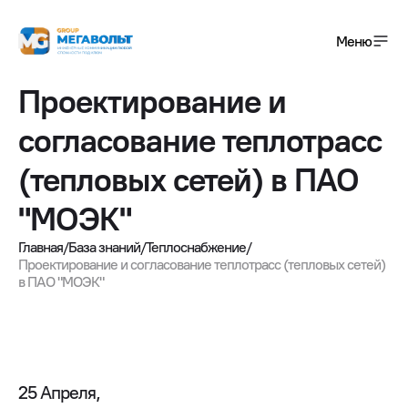
Меню
Проектирование и
+7(495) 120-01-08
согласование теплотрасс
info@megavolt-group.com
(тепловых сетей) в ПАО
Получить консультацию
Услуги
"МОЭК"
Главная
/
База знаний
/
Теплоснабжение
/
Проектирование и согласование теплотрасс (тепловых сетей)
Завершенные проекты
в ПАО "МОЭК"
О компании
25 Апреля,
