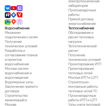
электротехническая
лаборатория
Пусконаладочные
работы
Прямой договор
энергоснабжения
Водоснабжение
Теплоснабжение
Механизм
Обследование и
подключения к сетям
расчет тепловых
Получение
нагрузок
технических условий
Теплотехнический
Разработка и
расчет
согласование планов
Получение
и проектов
технических условий
водоснабжения
Проектирование ИТП
Монтаж систем
Проектирование
водоснабжения и
тепловых сетей
водоотведения
Монтаж ИТП и ЦТП
Водомерные узлы
Строительно-
Заключение прямого
монтажные работы
договора
тепловых сетей ТС
Строительство
Пусконаладочные
канализаций в
работы ИТП и ЦТП
Москве
Узлы учета тепловой