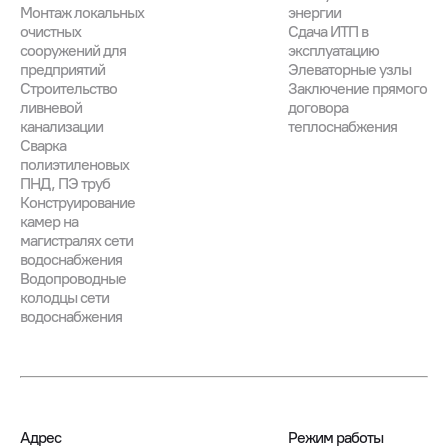
Монтаж локальных
энергии
очистных
Сдача ИТП в
сооружений для
эксплуатацию
предприятий
Элеваторные узлы
Строительство
Заключение прямого
ливневой
договора
канализации
теплоснабжения
Сварка
полиэтиленовых
ПНД, ПЭ труб
Конструирование
камер на
магистралях сети
водоснабжения
Водопроводные
колодцы сети
водоснабжения
Адрес
Режим работы