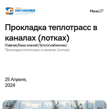
Меню
Прокладка теплотрасс в
+7(495) 120-01-08
каналах (лотках)
info@megavolt-group.com
Главная
/
База знаний
/
Теплоснабжение
/
Прокладка теплотрасс в каналах (лотках)
Получить консультацию
Услуги
Завершенные проекты
25 Апреля,

2024
О компании