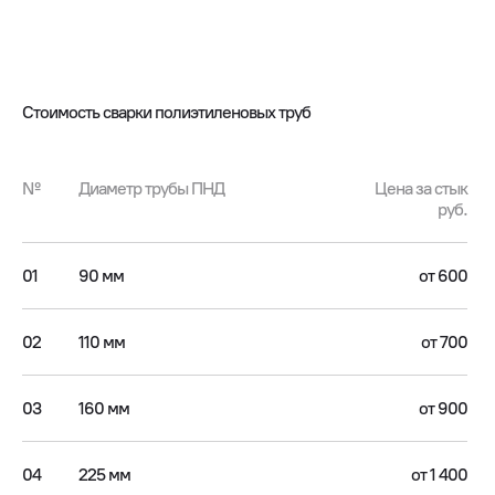
Стоимость сварки полиэтиленовых труб
№
Диаметр трубы ПНД
Цена за стык
руб.
01
90 мм
от 600
02
110 мм
от 700
03
160 мм
от 900
04
225 мм
от 1 400