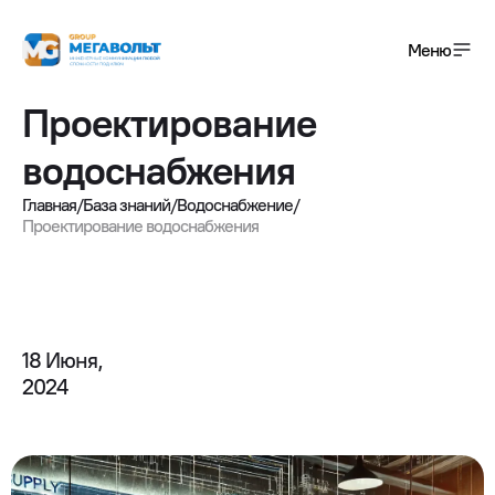
Меню
Проектирование
+7(495) 120-01-08
водоснабжения
info@megavolt-group.com
Главная
/
База знаний
/
Водоснабжение
/
Проектирование водоснабжения
Получить консультацию
Услуги
Завершенные проекты
18 Июня,

2024
О компании