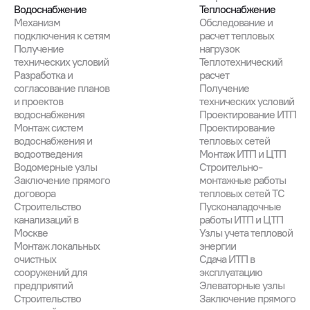
Водоснабжение
Теплоснабжение
Механизм
Обследование и
подключения к сетям
расчет тепловых
Получение
нагрузок
технических условий
Теплотехнический
Разработка и
расчет
согласование планов
Получение
и проектов
технических условий
водоснабжения
Проектирование ИТП
Монтаж систем
Проектирование
водоснабжения и
тепловых сетей
водоотведения
Монтаж ИТП и ЦТП
Водомерные узлы
Строительно-
Заключение прямого
монтажные работы
договора
тепловых сетей ТС
Строительство
Пусконаладочные
канализаций в
работы ИТП и ЦТП
Москве
Узлы учета тепловой
Монтаж локальных
энергии
очистных
Сдача ИТП в
сооружений для
эксплуатацию
предприятий
Элеваторные узлы
Строительство
Заключение прямого